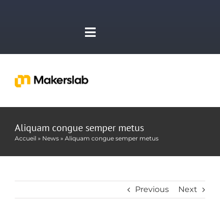
Skip
to
content
Toggle
Navigation
Companies
Toggl
Navig
Bourse
Makers Home
Aliquam congue semper metus
E-Learning
Accueil
»
News
»
Aliquam congue semper metus
The Coworking
Makers News
L’Accélérateur
Previous
Next
Programs & Events