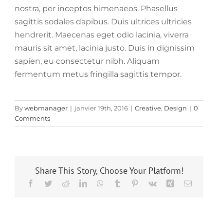
nostra, per inceptos himenaeos. Phasellus
sagittis sodales dapibus. Duis ultrices ultricies
hendrerit. Maecenas eget odio lacinia, viverra
mauris sit amet, lacinia justo. Duis in dignissim
sapien, eu consectetur nibh. Aliquam
fermentum metus fringilla sagittis tempor.
By
webmanager
|
janvier 19th, 2016
|
Creative
,
Design
|
0
Comments
Share This Story, Choose Your Platform!
Facebook
Twitter
Reddit
LinkedIn
WhatsApp
Tumblr
Pinterest
Vk
Xing
Email