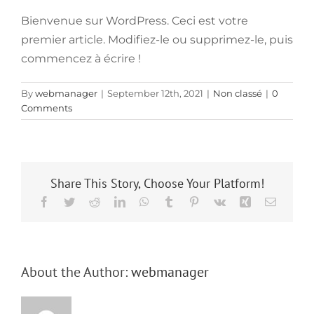
Bienvenue sur WordPress. Ceci est votre
premier article. Modifiez-le ou supprimez-le, puis
commencez à écrire !
By
webmanager
|
September 12th, 2021
|
Non classé
|
0
Comments
Share This Story, Choose Your Platform!
Facebook
Twitter
Reddit
LinkedIn
WhatsApp
Tumblr
Pinterest
Vk
Xing
Email
About the Author:
webmanager