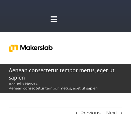
Skip
to
content
Toggle
Navigation
Companies
Toggl
Navig
Bourse
Aenean consectetur tempor metus, eget ut
Makers Home
sapien
E-Learning
Accueil
»
News
»
Aenean consectetur tempor metus, eget ut sapien
The Coworking
Makers News
L’Accélérateur
Previous
Next
Programs & Events